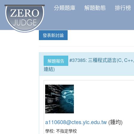
分類題庫
解題動態
排行榜
發表新討論
#37385: 三種程式語言(C, C
解題報告
連結)
a110608@ctes.ylc.edu.tw
(鍾均)
學校:
不指定學校