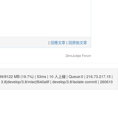
|
回應文章
|
回原始文章
ZeroJudge Forum
99/8122 MB (19.7%) |
53ms
| 10 人上線 | Queue:0 | 216.73.217.15 |
3.8|develop/3.8/misc|f640a9f
|
develop/3.8/isolate commit
| 260610