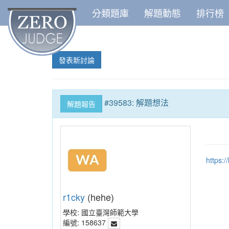
分類題庫
解題動態
排行榜
發表新討論
#39583: 解題想法
解題報告
https:
r1cky
(hehe)
學校:
國立臺灣師範大學
編號:
158637