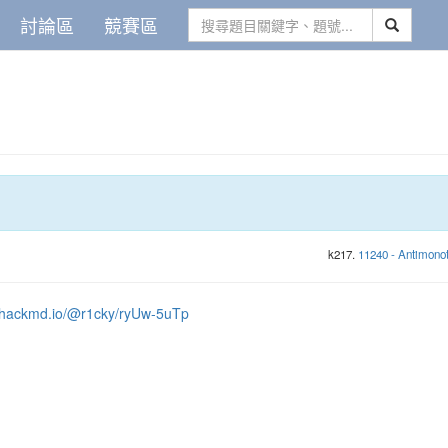
討論區
競賽區
k217.
11240 - Antimonot
//hackmd.io/@r1cky/ryUw-5uTp