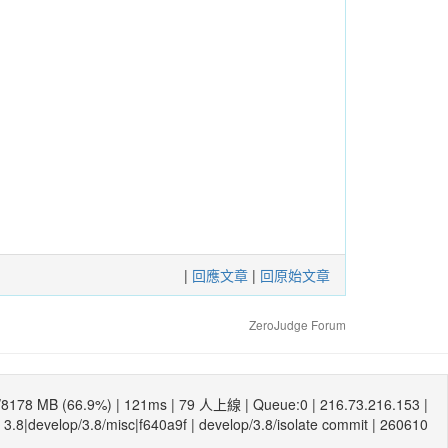
|
回應文章
|
回原始文章
ZeroJudge Forum
/8178 MB (66.9%) |
121ms
| 79 人上線 | Queue:0 | 216.73.216.153 |
3.8|develop/3.8/misc|f640a9f
|
develop/3.8/isolate commit
| 260610