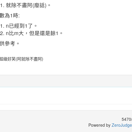
就除不盡阿(廢話)。
數為1時:
n已經到1了。
n比m大，但是還是餘1。
供參考。
超級好笑(阿就除不盡阿)
5470
Powered by
ZeroJudge