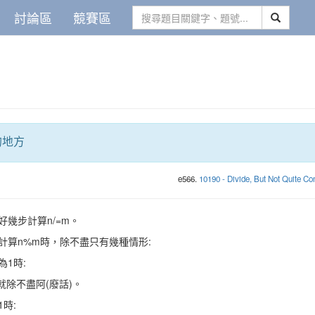
討論區
競賽區
的地方
e566.
10190 - Divide, But Not Quite Co
好幾步計算n/=m。
計算n%m時，除不盡只有幾種情形:
為1時:
就除不盡阿(廢話)。
時: