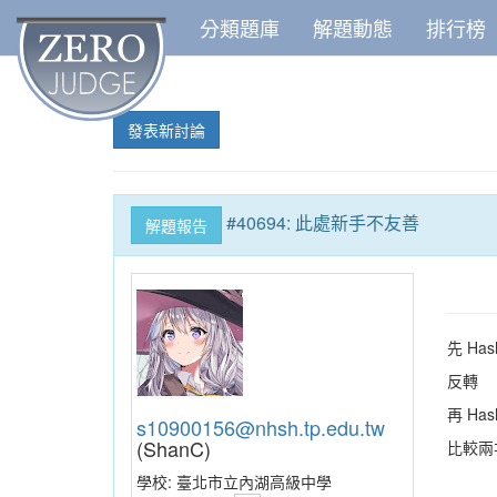
分類題庫
解題動態
排行榜
發表新討論
#40694: 此處新手不友善
解題報告
先 Has
反轉
再 Has
s10900156@nhsh.tp.edu.tw
(ShanC)
比較兩次
學校:
臺北市立內湖高級中學