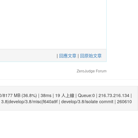
|
回應文章
|
回原始文章
ZeroJudge Forum
0/8177 MB (36.8%) |
38ms
| 19 人上線 | Queue:0 | 216.73.216.134 |
3.8|develop/3.8/misc|f640a9f
|
develop/3.8/isolate commit
| 260610