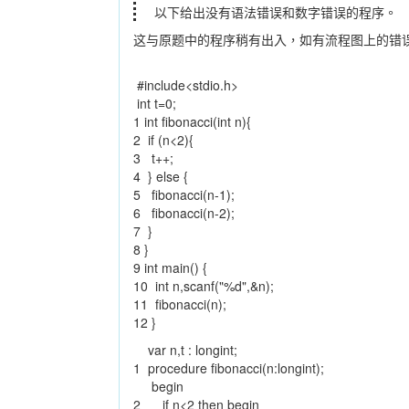
以下给出没有语法错误和数字错误的程序。
这与原题中的程序稍有出入，如有流程图上的错
#include<stdio.h>
int t=0;
1 int fibonacci(int n){
2 if (n<2){
3 t++;
4 } else {
5 fibonacci(n-1);
6 fibonacci(n-2);
7 }
8 }
9 int main() {
10 int n,scanf("%d",&n);
11 fibonacci(n);
12 }
var n,t : longint;
1 procedure fibonacci(n:longint);
begin
2 if n<2 then begin