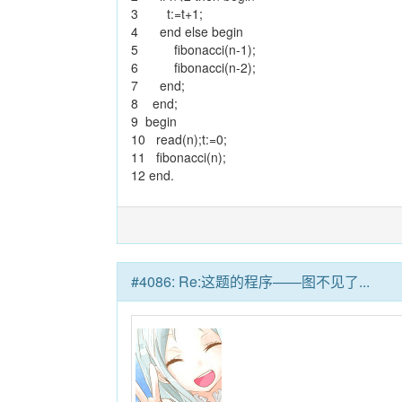
3 t:=t+1;
4 end else begin
5 fibonacci(n-1);
6 fibonacci(n-2);
7 end;
8 end;
9 begin
10 read(n);t:=0;
11 fibonacci(n);
12 end.
#4086: Re:这题的程序——图不见了...