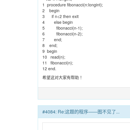
1 procedure fibonacci(n:longint);
2 begin
3 if n<2 then exit
4 else begin
5 fibonacci(n-1);
6 fibonacci(n-2);
7 end;
8 end;
9 begin
10 read(n);
11 fibonacci(n);
12 end.
希望这对大家有帮助！
#4084: Re:这题的程序——图不见了...