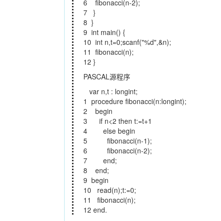
6 fibonacci(n-2);
7 }
8 }
9 int main() {
10 int n,t=0;scanf("%d",&n);
11 fibonacci(n);
12 }
PASCAL源程序
var n,t : longint;
1 procedure fibonacci(n:longint);
2 begin
3 if n<2 then t:=t+1
4 else begin
5 fibonacci(n-1);
6 fibonacci(n-2);
7 end;
8 end;
9 begin
10 read(n);t:=0;
11 fibonacci(n);
12 end.