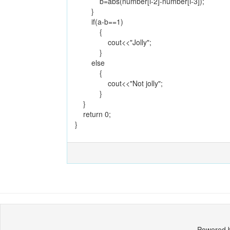
b=abs(number[i-2]-number[i-3]);
}
if(a-b==1)
{
cout<<"Jolly";
}
else
{
cout<<"Not jolly";
}
}
return 0;
}
Powered 