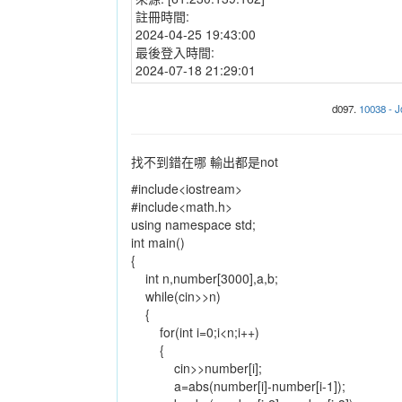
註冊時間:
2024-04-25 19:43:00
最後登入時間:
2024-07-18 21:29:01
d097.
10038 - J
找不到錯在哪 輸出都是not
#include<iostream>
#include<math.h>
using namespace std;
int main()
{
int n,number[3000],a,b;
while(cin>>n)
{
for(int i=0;i<n;i++)
{
cin>>number[i];
a=abs(number[i]-number[i-1]);