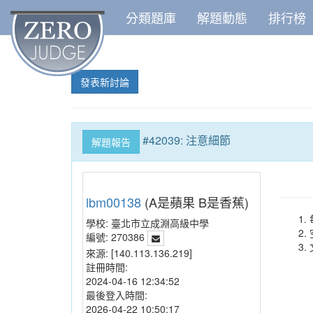
分類題庫
解題動態
排行榜
發表新討論
#42039: 注意細節
解題報告
lbm00138
(A是蘋果 B是香蕉)
學校:
臺北市立成淵高級中學
編號:
270386
來源:
[140.113.136.219]
註冊時間:
2024-04-16 12:34:52
最後登入時間:
2026-04-22 10:50:17