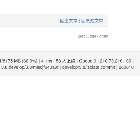
|
回應文章
|
回原始文章
ZeroJudge Forum
1/8175 MB (66.9%) |
41ms
| 58 人上線 | Queue:0 | 216.73.216.169 |
3.8|develop/3.8/misc|f640a9f
|
develop/3.8/isolate commit
| 260610