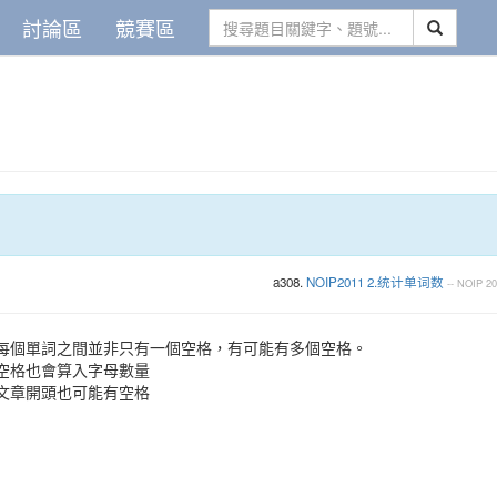
討論區
競賽區
a308.
NOIP2011 2.统计单词数
--
NOIP
20
每個單詞之間並非只有一個空格，有可能有多個空格。
空格也會算入字母數量
文章開頭也可能有空格