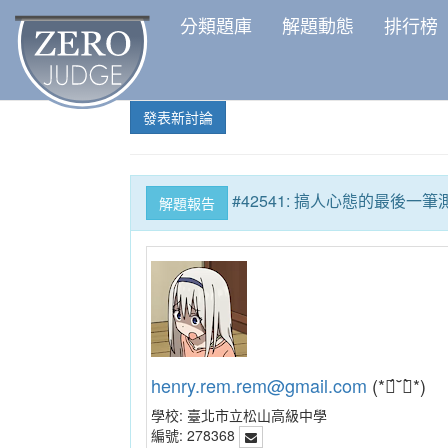
分類題庫
解題動態
排行榜
發表新討論
#42541: 搞人心態的最後一筆
解題報告
henry.rem.rem@gmail.com
(*ฅ́˘ฅ̀*)
學校:
臺北市立松山高級中學
編號:
278368