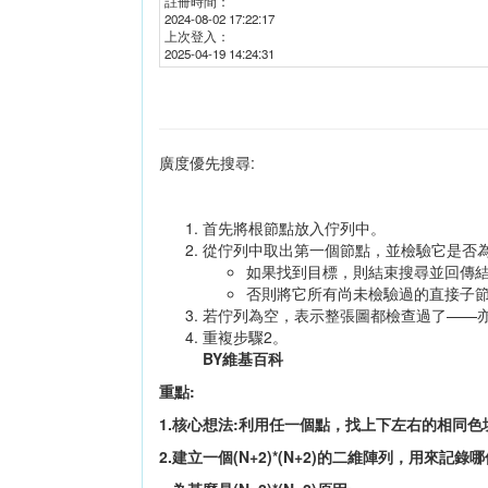
註冊時間：
2024-08-02 17:22:17
上次登入：
2025-04-19 14:24:31
廣度優先搜尋:
首先將根節點放入佇列中。
從佇列中取出第一個節點，並檢驗它是否
如果找到目標，則結束搜尋並回傳
否則將它所有尚未檢驗過的直接子
若佇列為空，表示整張圖都檢查過了——
重複步驟2。
BY維基百科
重點:
1.核心想法:利用任一個點，找上下左右的相同
2.建立一個(N+2)*(N+2)的二維陣列，用來記