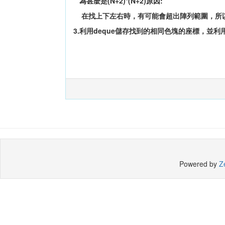
為甚麼是(N+2)*(N+2)原因:
在找上下左右時，有可能會超出陣列範圍，所以要
3.利用deque儲存找到的相同色塊的座標，並利
Powered by
Z