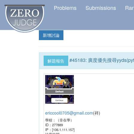
Problems
Submissions
Ra
新增討論
#
45183
:
廣度優先搜尋yyds(pyt
解題報告
ericcool0705@gmail.com
(
祥
)
學校：
（非在學）
ID：
277889
IP：
[106.1.111.157]