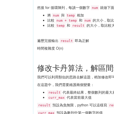
然後 for 循環陣列，每讀一個數字
就做下面
num
將
與
相加
num
temp
比較
和
的大小，取比
num + temp
num
比較
和
的大小，取比較
temp
result
遍歷完後輸出
即為正解
result
時間複雜度 O(n)
修改卡丹算法，解區間
我們可以利用類似的思路去解這題，稍加修改即
在這題中，我們需要維護兩個變量：
代表最終結果，整個數列的最大
result
代表當前最大值
curr_max
預設為負無限，python 可以這樣寫
result
re
預設為數列中第一個數字的值
curr_max