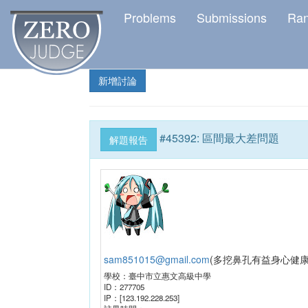
Problems
Submissions
Ra
新增討論
#
45392
:
區間最大差問題
解題報告
sam851015@gmail.com
(
多挖鼻孔有益身心健
學校：
臺中市立惠文高級中學
ID：
277705
IP：
[123.192.228.253]