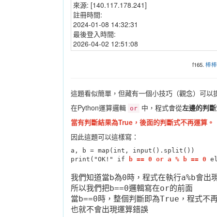
來源:
[140.117.178.241]
註冊時間:
2024-01-08 14:32:31
最後登入時間:
2026-04-02 12:51:08
f165.
棒棒
這題看似簡單，但藏有一個小技巧（觀念）可以
在Python運算邏輯
中，程式會從
左邊的判斷
or
當有判斷結果為True，後面的判斷式不再運算。
因此這題可以這樣寫：
a, b = map(int, input().split())
print("OK!" if 
b == 0 or a % b == 0
 e
我們知道當b為0時，程式在執行a%b會出現運算
所以我們把b==0邏輯寫在or的前面
當b==0時，整個判斷即為True，程式不再
也就不會出現運算錯誤