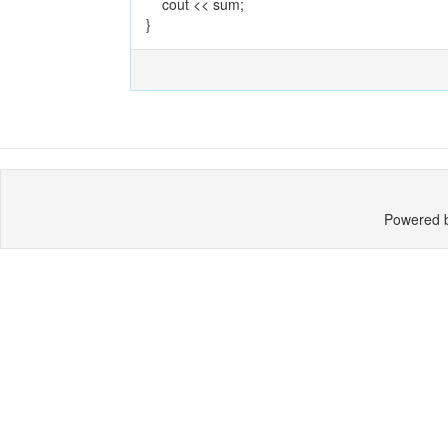
cout << sum;
}
Powered 