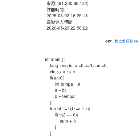
來源:
[61.230.68.122]
註冊時間:
2025-03-02 16:25:13
最後登入時間:
2026-05-26 22:50:22
d491.
我也愛偶數 (sw
int main(){
long long int a =0,b=0,sum=0;
cin >> a >> b;
if(a<b){
int tempa = a;
a = b;
b = tempa;
}
for(int i = b;i<=a;i++){
if(i%2 == 0){
sum +=i;
}
}