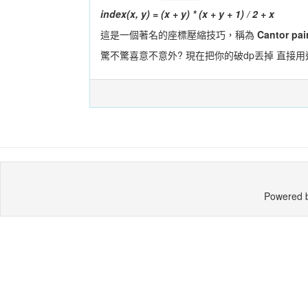
index(x, y) = (x + y) * (x + y + 1) / 2 + x
這是一個著名的座標壓縮技巧，稱為
Cantor pai
驚不驚喜意不意外? 現在把你的破dp丟掉 直接
Powered 