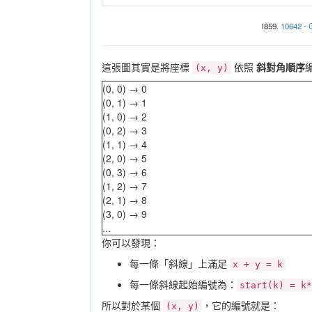
i859.
10642 - 
這張圖其實是將座標
依照
斜對角順序
(x, y)
(0, 0) → 0
(0, 1) → 1
(1, 0) → 2
(0, 2) → 3
(1, 1) → 4
(2, 0) → 5
(0, 3) → 6
(1, 2) → 7
(2, 1) → 8
(3, 0) → 9
...
你可以發現：
每一條「斜線」上滿足
x + y = k
每一條斜線起始編號為：
start(k) = k*
所以對於某個
，它的編號就是：
(x, y)