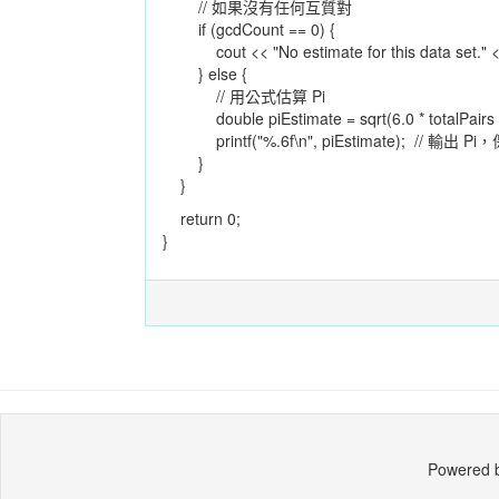
// 如果沒有任何互質對
if (gcdCount == 0) {
cout << "No estimate for this data set." <
} else {
// 用公式估算 Pi
double piEstimate = sqrt(6.0 * totalPairs 
printf("%.6f\n", piEstimate); // 輸出 
}
}
return 0;
}
Powered 