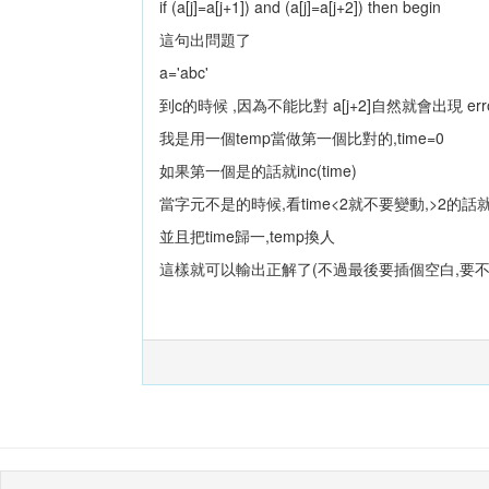
if (a[j]=a[j+1]) and (a[j]=a[j+2]) then begin
這句出問題了
a='abc'
到c的時候 ,因為不能比對 a[j+2]自然就會出現 erro
我是用一個temp當做第一個比對的,time=0
如果第一個是的話就inc(time)
當字元不是的時候,看time<2就不要變動,>2的
並且把time歸一,temp換人
這樣就可以輸出正解了(不過最後要插個空白,要不