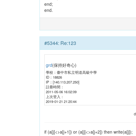
end;
end.
#
5344
:
Re:123
grd
(
保持好奇心
)
學校：
臺中市私立明道高級中學
ID：
18826
IP：
[140.113.207.250]
註冊時間：
2011-05-06 16:02:09
上次登入：
2019-01-21 21:20:44
d
if (a[j]<>a[j+1]) or (a[j]<>a[j+2]) then write(a[j]);