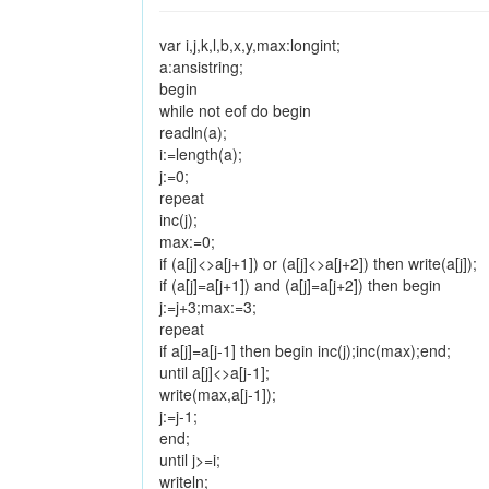
var i,j,k,l,b,x,y,max:longint;
a:ansistring;
begin
while not eof do begin
readln(a);
i:=length(a);
j:=0;
repeat
inc(j);
max:=0;
if (a[j]<>a[j+1]) or (a[j]<>a[j+2]) then write(a[j]);
if (a[j]=a[j+1]) and (a[j]=a[j+2]) then begin
j:=j+3;max:=3;
repeat
if a[j]=a[j-1] then begin inc(j);inc(max);end;
until a[j]<>a[j-1];
write(max,a[j-1]);
j:=j-1;
end;
until j>=i;
writeln;