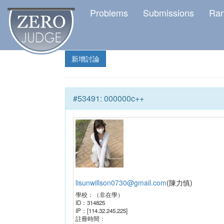
Problems
Submissions
Ra
新增討論
#
53491
:
000000c++
lisunwillson0730@gmail.com
(
陳力慎
)
學校：
（非在學）
ID：
314825
IP：
[114.32.245.225]
註冊時間：