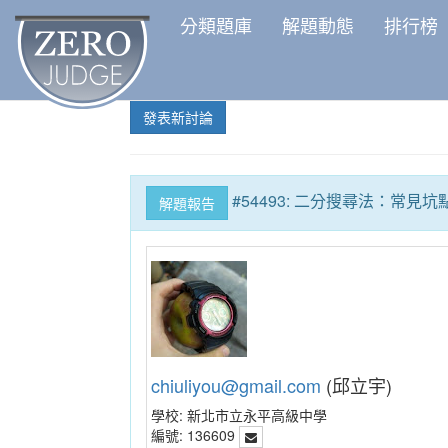
分類題庫
解題動態
排行榜
發表新討論
#54493: 二分搜尋法：常見
解題報告
chiuliyou@gmail.com
(邱立宇)
學校:
新北市立永平高級中學
編號:
136609