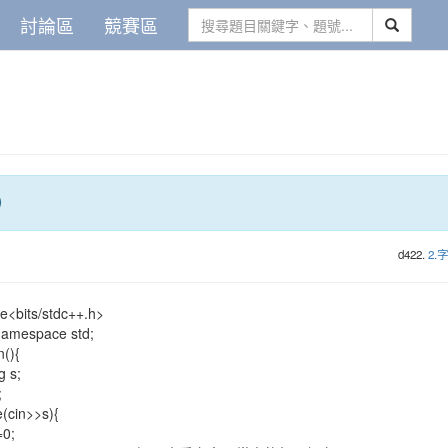
討論區
競賽區
)
d422.
2.
e<bits/stdc++.h>
namespace std;
n(){
 s;
;
cin>>s){
;