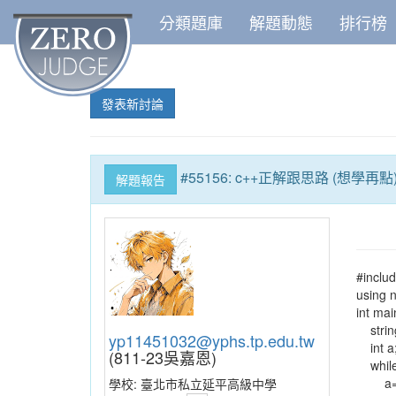
分類題庫
解題動態
排行榜
發表新討論
#55156: c++正解跟思路 (想學再點
解題報告
#includ
using 
int mai
string
yp11451032@yphs.tp.edu.tw
int a
(811-23吳嘉恩)
while(
a=0
學校:
臺北市私立延平高級中學