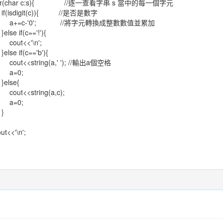
(char c:s){ //逐一查看字串 s 當中的每一個字元
sdigit(c)){ //是否是數字
c-'0'; //將字元轉換成整數數值並累加
 if(c=='!'){
t<<'\n';
 if(c=='b'){
<<string(a,' '); //輸出a個空格
=0;
se{
<<string(a,c);
=0;
}
<'\n';