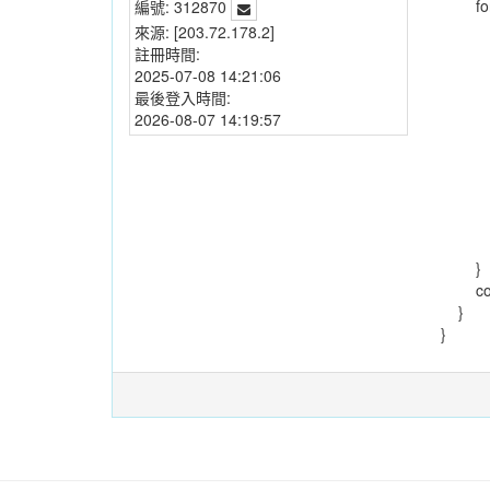
for
編號:
312870
if(i
來源:
[203.72.178.2]
a+=
註冊時間:
}else
2025-07-08 14:21:06
cou
最後登入時間:
}else
2026-08-07 14:19:57
cout
a
}el
cout
a
}
cout<
}
}