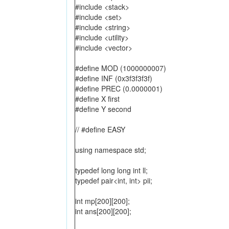
#include <stack>
#include <set>
#include <string>
#include <utility>
#include <vector>
#define MOD (1000000007)
#define INF (0x3f3f3f3f)
#define PREC (0.0000001)
#define X first
#define Y second
// #define EASY
using namespace std;
typedef long long int ll;
typedef pair<int, int> pii;
int mp[200][200];
int ans[200][200];