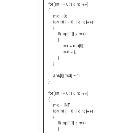
for(int i = 0; i < n; i++)
{
mx = 0;
for(int j = 0; j < n; j++)
{
if(mp[i][j] > mx)
{
mx = mp[i][j];
mxi = j;
}
}
ans[i][mxi] = 1;
}
for(int i = 0; i < n; i++)
{
mx = INF;
for(int j = 0; j < n; j++)
{
if(mp[j][i] < mx)
{