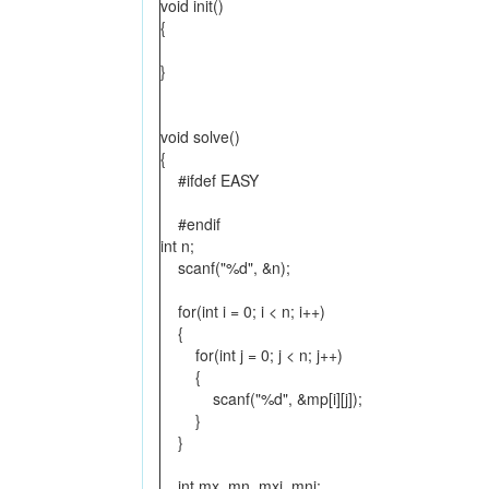
void init()
{
}
void solve()
{
#ifdef EASY
#endif
int n;
scanf("%d", &n);
for(int i = 0; i < n; i++)
{
for(int j = 0; j < n; j++)
{
scanf("%d", &mp[i][j]);
}
}
int mx, mn, mxi, mni;