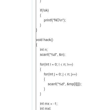
}
if(!ok)
{
printf("NO\n");
}
}
void hack()
{
int n;
scanf("%d", &n);
for(int i = 0; i < n; i++)
{
for(int j = 0; j < n; j++)
{
scanf("%d", &mp[i][j]);
}
}
int mx = -1;
int mxi;