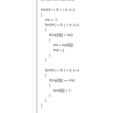
for(int i = 0; i < n; i++)
{
mx = -1;
for(int j = 0; j < n; j++)
{
if(mp[i][j] > mx)
{
mx = mp[i][j];
mxi = j;
}
}
for(int j = 0; j < n; j++)
{
if(mp[i][j] == mx)
{
ans[i][j] = 1;
}
}
}