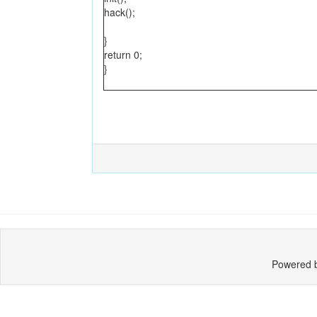
hack();
}
return 0;
}
Powered 