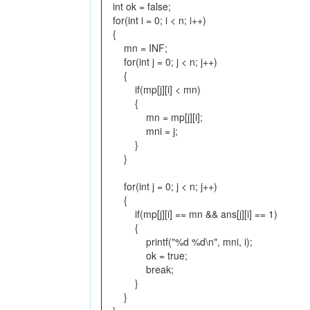
int ok = false;
for(int i = 0; i < n; i++)
{
mn = INF;
for(int j = 0; j < n; j++)
{
if(mp[j][i] < mn)
{
mn = mp[j][i];
mni = j;
}
}
for(int j = 0; j < n; j++)
{
if(mp[j][i] == mn && ans[j][i] == 1)
{
printf("%d %d\n", mni, i);
ok = true;
break;
}
}