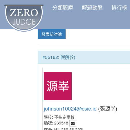
分類題庫
解題動態
排行榜
發表新討論
#55162: 假解(?)
johnson10024@csie.io
(張源峷)
學校:
不指定學校
編號:
269548
來源:
[61.230.56.223]