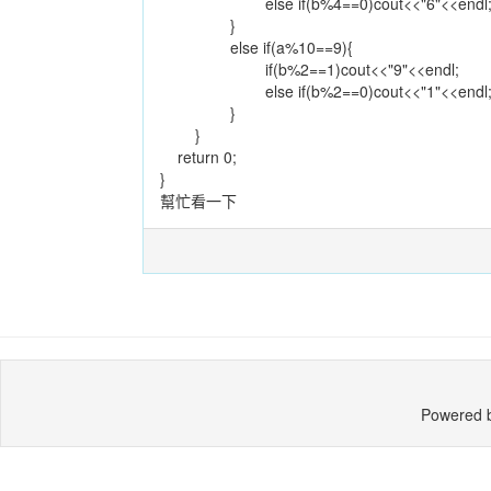
else if(b%4==0)cout<<"6"<<endl
}
else if(a%10==9){
if(b%2==1)cout<<"9"<<endl;
else if(b%2==0)cout<<"1"<<endl
}
}
return 0;
}
幫忙看一下
Powered 