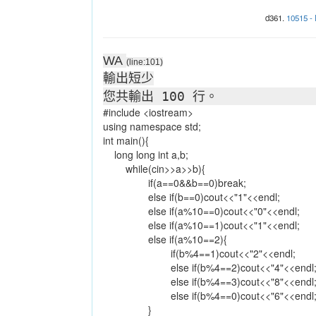
d361.
10515 - 
WA
(line:101)
輸出短少
您共輸出 100 行。
#include <iostream>
using namespace std;
int main(){
long long int a,b;
while(cin>>a>>b){
if(a==0&&b==0)break;
else if(b==0)cout<<"1"<<endl;
else if(a%10==0)cout<<"0"<<endl;
else if(a%10==1)cout<<"1"<<endl;
else if(a%10==2){
if(b%4==1)cout<<"2"<<endl;
else if(b%4==2)cout<<"4"<<endl
else if(b%4==3)cout<<"8"<<endl
else if(b%4==0)cout<<"6"<<endl
}