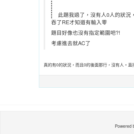
此題我過了，沒有人0人的狀況
吞了RE才知道有輸入零
題目好像也沒有指定範圍吧?!
考慮進去就AC了
真的有0的狀況，而且0的後面那行，沒有人。直
Powered 