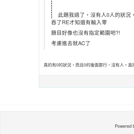
此題我過了，沒有人0人的狀況
吞了RE才知道有輸入零
題目好像也沒有指定範圍吧?!
考慮進去就AC了
真的有0的狀況，而且0的後面那行，沒有人。直
Powered 