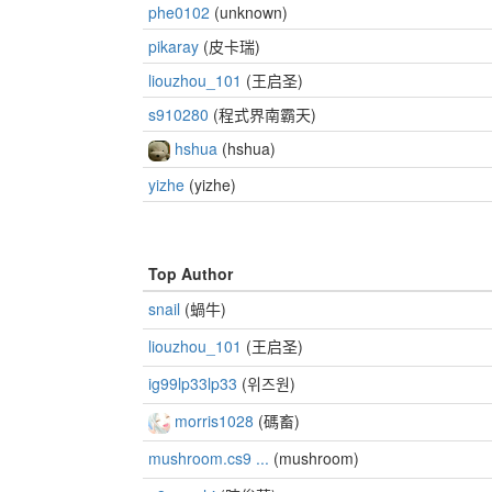
phe0102
(unknown)
pikaray
(皮卡瑞)
liouzhou_101
(王启圣)
s910280
(程式界南霸天)
hshua
(hshua)
yizhe
(yizhe)
Top Author
snail
(蝸牛)
liouzhou_101
(王启圣)
ig99lp33lp33
(위즈원)
morris1028
(碼畜)
mushroom.cs9 ...
(mushroom)