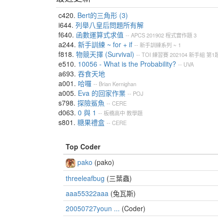
c420.
Bert的三角形 (3)
i644.
列舉八皇后問題所有解
f640.
函數運算式求值
--
APCS
201902
程式實作題
3
a244.
新手訓練 ~ for + if
--
新手訓練系列 ~ 1
f818.
物競天擇 (Survival)
--
TOI
練習賽
202104
新手組
第1
e510.
10056 - What is the Probability?
--
UVA
a693.
吞食天地
a001.
哈囉
--
Brian Kernighan
a005.
Eva 的回家作業
--
POJ
s798.
探險鯊魚
--
CERE
d063.
0 與 1
--
板橋高中
教學題
s801.
糖果禮盒
--
CERE
Top Coder
pako
(pako)
threeleafbug
(三葉蟲)
aaa55322aaa
(兔瓦斯)
20050727youn ...
(Coder)