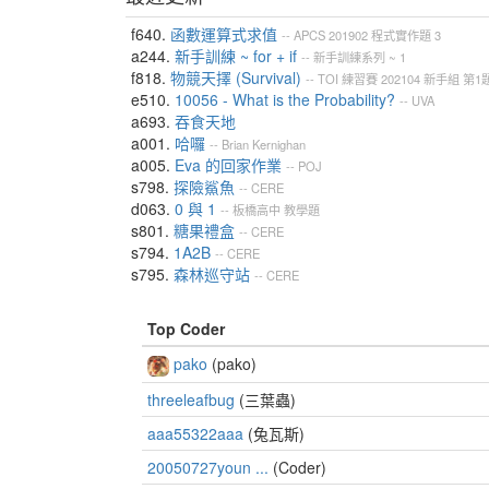
f640.
函數運算式求值
--
APCS
201902
程式實作題
3
a244.
新手訓練 ~ for + if
--
新手訓練系列 ~ 1
f818.
物競天擇 (Survival)
--
TOI
練習賽
202104
新手組
第1
e510.
10056 - What is the Probability?
--
UVA
a693.
吞食天地
a001.
哈囉
--
Brian Kernighan
a005.
Eva 的回家作業
--
POJ
s798.
探險鯊魚
--
CERE
d063.
0 與 1
--
板橋高中
教學題
s801.
糖果禮盒
--
CERE
s794.
1A2B
--
CERE
s795.
森林巡守站
--
CERE
Top Coder
pako
(pako)
threeleafbug
(三葉蟲)
aaa55322aaa
(兔瓦斯)
20050727youn ...
(Coder)