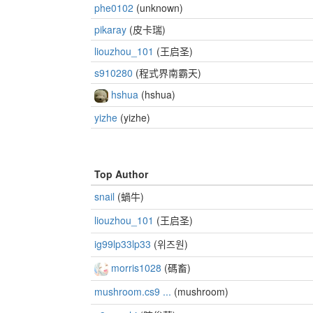
phe0102
(unknown)
pikaray
(皮卡瑞)
liouzhou_101
(王启圣)
s910280
(程式界南霸天)
hshua
(hshua)
yizhe
(yizhe)
Top Author
snail
(蝸牛)
liouzhou_101
(王启圣)
ig99lp33lp33
(위즈원)
morris1028
(碼畜)
mushroom.cs9 ...
(mushroom)