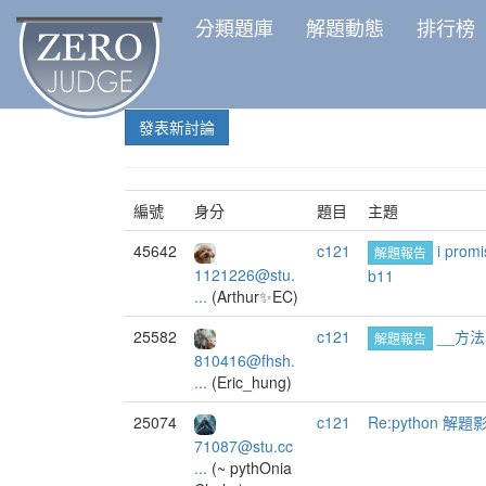
分類題庫
解題動態
排行榜
發表新討論
編號
身分
題目
主題
45642
c121
i promi
解題報告
1121226@stu.
b11
...
(Arthur✨EC)
25582
c121
__方法
解題報告
810416@fhsh.
...
(Eric_hung)
25074
c121
Re:python 解題
71087@stu.cc
...
(~ pythOnia