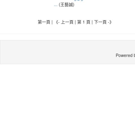
...
(王藝誠)
第一頁 | 《- 上一頁 | 第 1 頁 |
下一頁 -》
Powered 