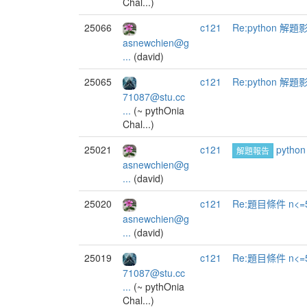
Chal...)
25066
c121
Re:python 解題
asnewchien@g
...
(david)
25065
c121
Re:python 解題
71087@stu.cc
...
(~ pythOnia
Chal...)
25021
c121
pyth
解題報告
asnewchien@g
...
(david)
25020
c121
Re:題目條件 n<=
asnewchien@g
...
(david)
25019
c121
Re:題目條件 n<=
71087@stu.cc
...
(~ pythOnia
Chal...)