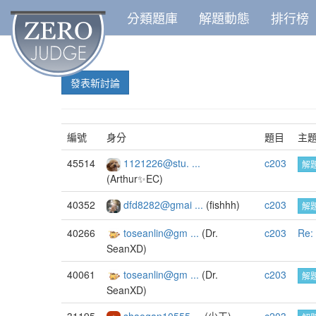
分類題庫
解題動態
排行榜
發表新討論
編號
身分
題目
主
45514
1121226@stu. ...
c203
解
(Arthur✨EC)
40352
dfd8282@gmai ...
(fishhh)
c203
解
40266
toseanlin@gm ...
(Dr.
c203
Re
SeanXD)
40061
toseanlin@gm ...
(Dr.
c203
解
SeanXD)