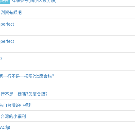
詳解參考(國小因數分解)
題報告
例測資有誤吧
erfect
erfect
0
:第一行不是一樣嗎?怎麼會錯?
一行不是一樣嗎?怎麼會錯?
:來自台灣的小福利
自台灣的小福利
+AC解