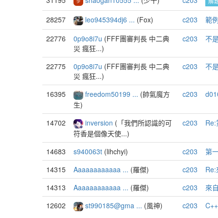
31195
shaogan10555 ...
(少干)
c203
解
28257
leo945394dj6 ...
(Fox)
c203
範
22776
0p9o8i7u
(FFF團審判長 中二典
c203
不是p
災 瘋狂...)
22775
0p9o8i7u
(FFF團審判長 中二典
c203
不是p
災 瘋狂...)
16395
freedom50199 ...
(帥氣魔方
c203
d01
生)
14702
inversion
(「我們所認識的可
c203
Re
符香是個像天使...)
14683
s940063t
(lihchyi)
c203
第
14315
Aaaaaaaaaaaa ...
(羅傑)
c203
Re
14313
Aaaaaaaaaaaa ...
(羅傑)
c203
來
12602
st990185@gma ...
(風神)
c203
C+