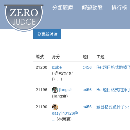
分類題庫
解題動態
排行榜
發表新討論
編號
身分
題目
主題
21200
icube
c456
Re:題目格式跑掉了
(!@#$%^&*
()_...)
21196
jiangsir
c456
Re:題目格式跑掉了
(jiangsir)
21190
c456
題目格式跑掉了><
easylin0126@
...
(林榮翼)