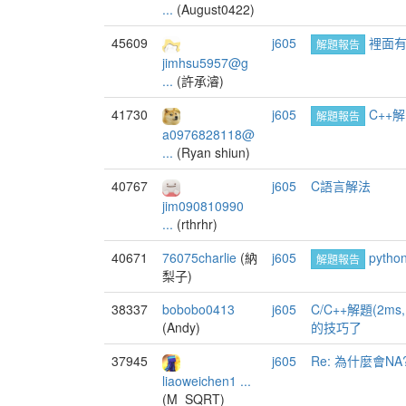
...
(August0422)
45609
j605
裡面有答案
解題報告
jimhsu5957@g
...
(許承濬)
41730
j605
C++解
解題報告
a0976828118@
...
(Ryan shiun)
40767
j605
C語言解法
jim090810990
...
(rthrhr)
40671
76075charlie
(納
j605
pyth
解題報告
梨子)
38337
bobobo0413
j605
C/C++解題(2
(Andy)
的技巧了
37945
j605
Re: 為什麼會NA
liaoweichen1 ...
(M_SQRT)