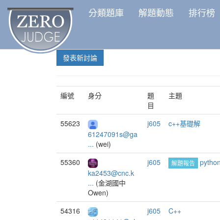
分類題庫
解題動態
排行榜
發表新討論
編號
身分
題
主題
目
55623
j605
c++基礎解
61247091s@ga
...
(wei)
55360
j605
pytho
解題報告
ka2453@cnc.k
...
(金湖國中
Owen)
54316
j605
C++