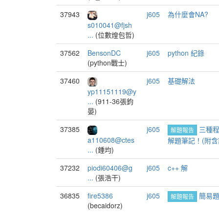
37943
j605
為什麼會NA?
s010041@fjsh
...
(位數煌包哲)
37562
BensonDC
j605
python 紀錄
(python戰士)
37460
j605
基礎解法
yp11151119@y
...
(911-36張鈞
晏)
37385
j605
三種程式
解題報告
a110608@ctes
解題筆記！(附含註
...
(鍾均)
37232
piodi60406@g
j605
c++ 解
...
(張浩干)
36835
fire5386
j605
簡易
解題報告
(becaidorz)