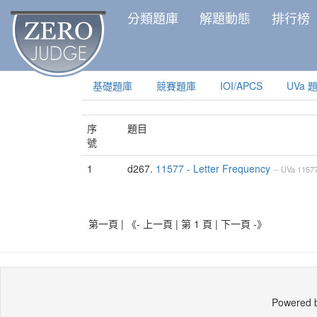
分類題庫
解題動態
排行榜
基礎題庫
競賽題庫
IOI/APCS
UVa 
序
題目
號
1
d267.
11577 - Letter Frequency
--
UVa
1157
第一頁 | 《- 上一頁 | 第 1 頁 |
下一頁 -》
Powered 