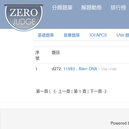
分類題庫
解題動態
排行榜
基礎題庫
競賽題庫
IOI/APCS
UVa 
序
題目
號
1
d272.
11583 - Alien DNA
--
UVa
11583
第一頁 | 《- 上一頁 | 第 1 頁 |
下一頁 -》
Powered 