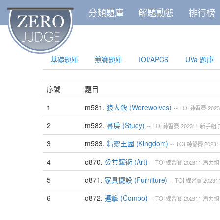
分類題庫
解題動態
排行榜
基礎題庫
競賽題庫
IOI/APCS
UVa 題庫
序號
題目
1
m581.
狼人殺 (Werewolves)
--
TOI
練習賽
2023
2
m582.
書房 (Study)
--
TOI
練習賽
202311
新手組
3
m583.
精靈王國 (Kingdom)
--
TOI
練習賽
20231
4
o870.
公共藝術 (Art)
--
TOI
練習賽
202311
潛力組
5
o871.
家具擺設 (Furniture)
--
TOI
練習賽
20231
6
o872.
連擊 (Combo)
--
TOI
練習賽
202311
潛力組