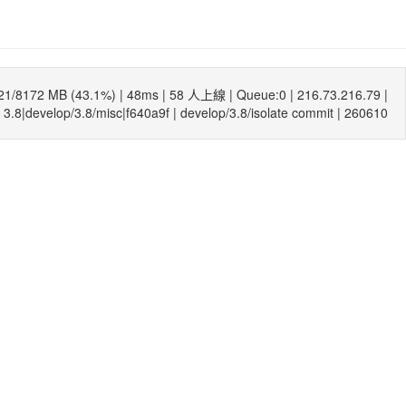
21/8172 MB (43.1%) |
48ms
| 58 人上線 | Queue:0 | 216.73.216.79 |
3.8|develop/3.8/misc|f640a9f
|
develop/3.8/isolate commit
| 260610