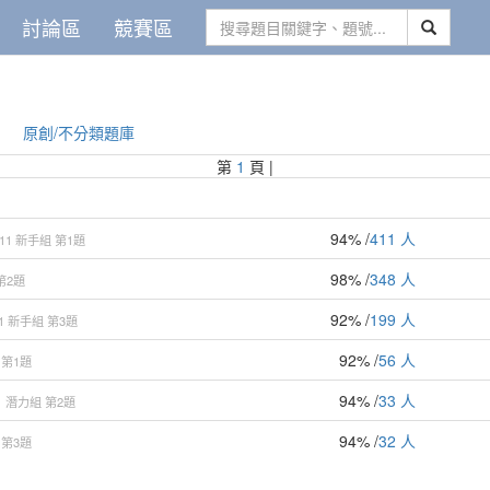
討論區
競賽區
原創/不分類題庫
第
1
頁 |
94% /
411 人
11
新手組
第1題
98% /
348 人
第2題
92% /
199 人
1
新手組
第3題
92% /
56 人
第1題
94% /
33 人
1
潛力組
第2題
94% /
32 人
第3題