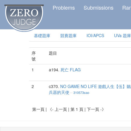
Problems
Submissions
Ra
基礎題庫
競賽題庫
IOI/APCS
UVa 題庫
序
題目
號
1
a194
.
死亡 FLAG
2
c370
.
NO GAME NO LIFE 遊戲人生【
兵器的天使
--
310573sao
第一頁
|
《- 上一頁
|
第
1
頁
|
下一頁 -》