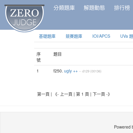
分類題庫
解題動態
排行榜
基礎題庫
競賽題庫
IOI/APCS
UVa 
序
題目
號
1
f250.
ugly ++
--
d129
(00136)
第一頁 | 《- 上一頁 | 第 1 頁 |
下一頁 -》
Powered 