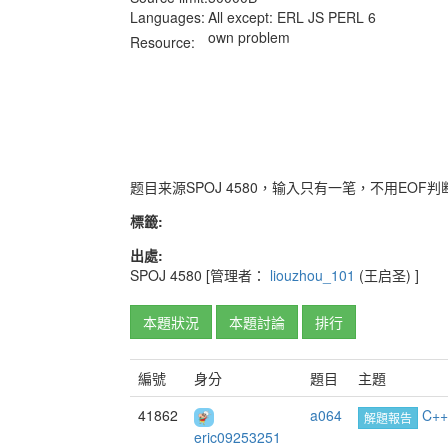
Languages:
All except: ERL JS PERL 6
own problem
Resource:
题目来源SPOJ 4580，输入只有一笔，不用EOF
標籤:
出處:
SPOJ 4580
[管理者：
liouzhou_101
(王启圣)
]
本題狀況
本題討論
排行
編號
身分
題目
主題
41862
a064
C+
解題報告
eric09253251