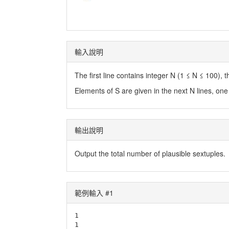
輸入說明
The first line contains integer N (1 ≤ N ≤ 100), t
Elements of S are given in the next N lines, one 
輸出說明
Output the total number of plausible sextuples.
範例輸入 #1
1

1
