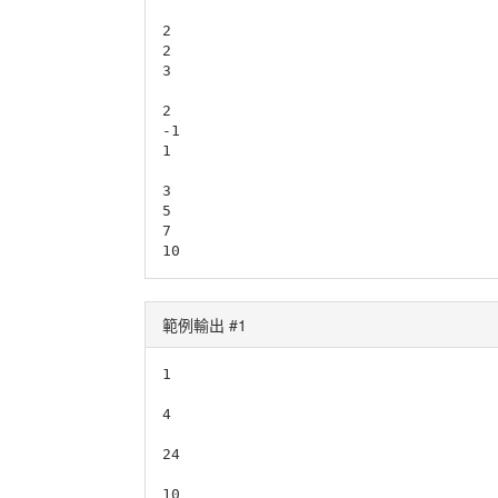
2

2

3

2

-1

1

3

5

7

範例輸出 #1
1

4

24
