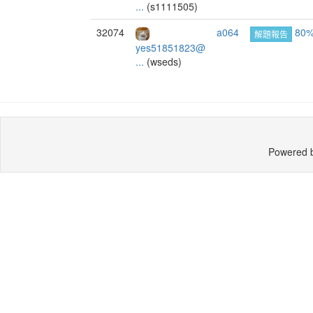
...
(s1111505)
32074
a064
80
解題報告
yes51851823@
...
(wseds)
Powered 