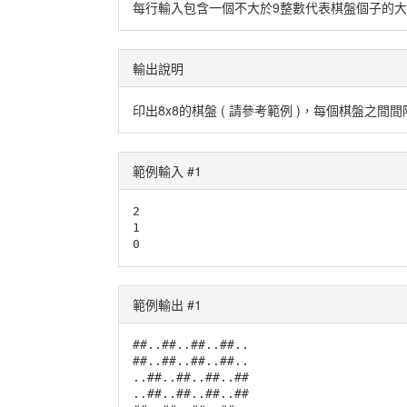
每行輸入包含一個不大於9整數代表棋盤個子的大
輸出說明
印出8x8的棋盤 ( 請參考範例 )，每個棋盤之間
範例輸入 #1
2

1

0
範例輸出 #1
##..##..##..##..

##..##..##..##..

..##..##..##..##

..##..##..##..##
