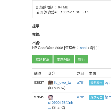
記憶體限制： 64 MB
公開 測資點#0 (100%): 1.0s , <1K
提示 ：
標籤:
出處:
HP CodeWars
2008
[管理者：
snail
(蝸牛)
]
本題狀況
本題討論
排行
編號
身分
題目
主題
53837
liu_owo_tw
a781
pyt
解題報告
(liu ouo tw)
37845
a781
簡單
解題報告
s10900156@nh
...
(ShanC)