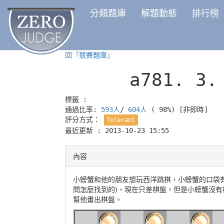
分類題庫
解題動態
排行榜
回『競賽題庫』
a781.
3.
標籤 :
通過比率:
593人
/
604人
( 98%)
[非即時]
評分方式：
Tolerant
最近更新 : 2013-10-23 15:55
內容
小螃蟹和他的朋友想玩西洋跳棋，小螃蟹的口袋有
問怎麼找到的)，現在只差棋盤，但是小螃蟹沒有
幫他畫出棋盤。