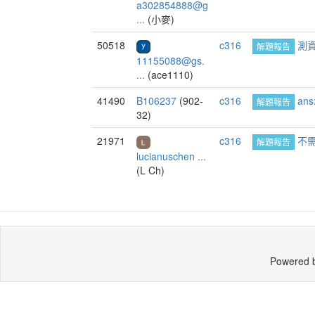
a302854888@g
...
(小麥)
50518
c316
測
解題報告
11155088@gs.
...
(ace1110)
41490
B106237
(902-
c316
ans
解題報告
32)
21971
c316
不
解題報告
lucianuschen ...
(L Ch)
Powered 