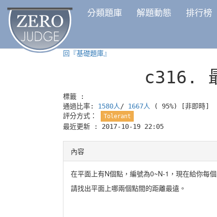
分類題庫
解題動態
排行榜
回『基礎題庫』
c316.
標籤 :
通過比率:
1580人
/
1667人
( 95%)
[非即時]
評分方式：
Tolerant
最近更新 : 2017-10-19 22:05
內容
在平面上有N個點，編號為0~N-1，現在給你每個點的
請找出平面上哪兩個點間的距離最遠。