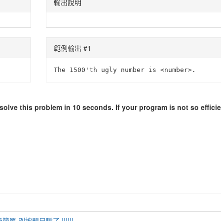
輸出說明
範例輸出 #1
The 1500'th ugly number is <number>.
lve this problem in 10 seconds. If your program is not so efficien
簡單 別被題目騙了 !!!!!!