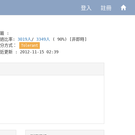
登入
註冊
籤 :
通過比率:
3019人
/
3349人
( 90%)
[非即時]
評分方式：
Tolerant
近更新 : 2012-11-15 02:39