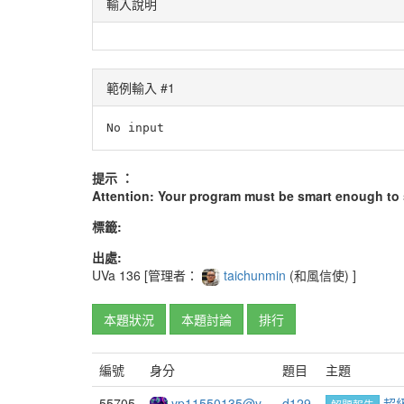
輸入說明
範例輸入 #1
No input
提示 ：
Attention: Your program must be smart enough to so
標籤:
出處:
UVa
136
[管理者：
taichunmin
(和風信使)
]
本題狀況
本題討論
排行
編號
身分
題目
主題
55705
yp11550135@y
d129
超級