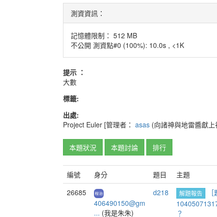
測資資訊：
記憶體限制： 512 MB
不公開 測資點#0 (100%): 10.0s , <1K
提示 ：
大數
標籤:
出處:
Project Euler
[管理者：
asas
(向諸神與地雷醬獻上
本題狀況
本題討論
排行
編號
身分
題目
主題
26685
d218
［題
解題報告
406490150@gm
10405071317，
...
(我是朱朱)
？