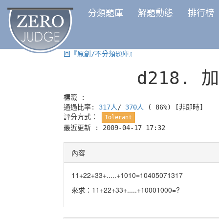
分類題庫
解題動態
排行榜
回『原創/不分類題庫』
d218.
加
標籤 :
通過比率:
317人
/
370人
( 86%)
[非即時]
評分方式：
Tolerant
最近更新 : 2009-04-17 17:32
內容
11+22+33+.....+1010=10405071317
來求：11+22+33+.....+10001000=?