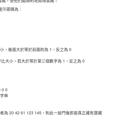
寶藏，使他們能順利地取得寶藏！
提示密碼為：
小，後面大於等於前面則為 1，反之為 0
比大小，若大於等於第三個數字為 1，反之為 0
 0 0
數字串
為 20 42 61 123 145，則此一扇門後即是真正藏有寶藏