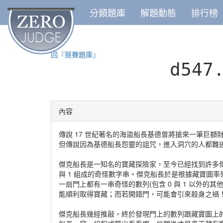
分類題庫
解題動態
排行榜
回『競賽題庫』
d547
內容
傳說 17 世紀著名的海盜船長基德曾將搶來一筆巨
但傳說因為基德船長怨靈的詛咒，進入洞穴的人都難
傑克船長是一知名的寶藏探險家，至今已經找到許多
與 1 組成的奇怪數字串。傑克船長於是根據藏寶圖
一扇門上都有一串奇怪的數列(包含 0 與 1 以外
能順利取得寶藏；而若開錯門，可能會引來殺身之禍
傑克船長幾經推敲，終於發現門上的數列跟藏寶圖上的