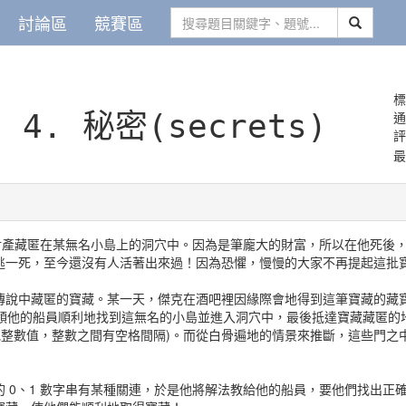
討論區
競賽區
標
.
4. 秘密(secrets)
最
額財產藏匿在某無名小島上的洞穴中。因為是筆龐大的財富，所以在他死後
逃一死，至今還沒有人活著出來過！因為恐懼，慢慢的大家不再提起這批
傳說中藏匿的寶藏。某一天，傑克在酒吧裡因緣際會地得到這筆寶藏的藏寶
率領他的船員順利地找到這無名的小島並進入洞穴中，最後抵達寶藏藏匿
的其他整數值，整數之間有空格間隔)。而從白骨遍地的情景來推斷，這些門
！
 0、1 數字串有某種關連，於是他將解法教給他的船員，要他們找出正確