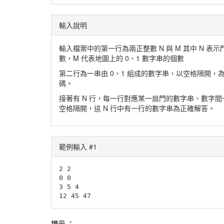
輸入說明
輸入檔案中的第一行為兩正整數 N 與 M 其中 N 表示
數，M 代表地圖上的 0、1 數字串的個數
第二行為一串由 0、1 組成的數字串，以空格隔開，
碼。
接著有 N 行，每一行對應某一扇門的數字串、數字間
空格隔開，這 N 行中有一行的數字串為正確解答。
範例輸入 #1
2 2	

0 0

3 5 4

提示 ：