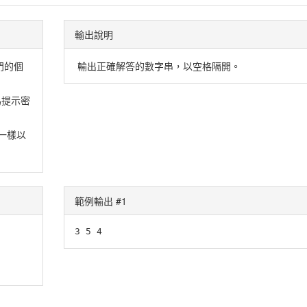
輸出說明
門的個
輸出正確解答的數字串，以空格隔開。
為提示密
一樣以
範例輸出 #1