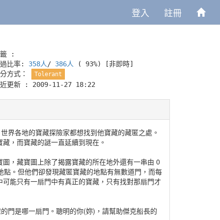
登入
註冊
籤 :
通過比率:
358人
/
386人
( 93%)
[非即時]
評分方式：
Tolerant
近更新 : 2009-11-27 18:22
，世界各地的寶藏探險家都想找到他寶藏的藏匿之處。
寶藏，而寶藏的謎一直延續到現在。
圖，藏寶圖上除了揭露寶藏的所在地外還有一串由 0
的地點。但他們卻發現藏匿寶藏的地點有無數道門，而每
之中可能只有一扇門中有真正的寶藏，只有找對那扇門才
的門是哪一扇門。聰明的你(妳)，請幫助傑克船長的