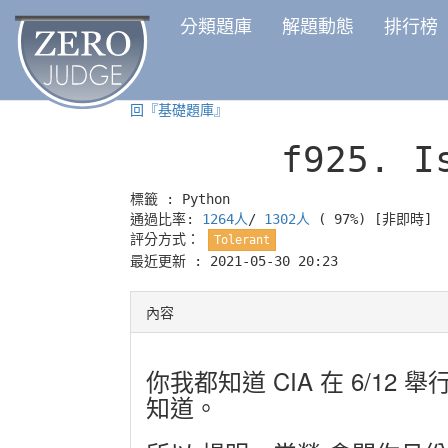
分類題庫
解題動態
排行榜
回『基礎題庫』
f925.
I
標籤 :
Python
通過比率:
1264人
/
1302人
( 97%)
[非即時]
評分方式：
Tolerant
最近更新 : 2021-05-30 20:23
內容
你我都知道 CIA 在 6/1
知道。