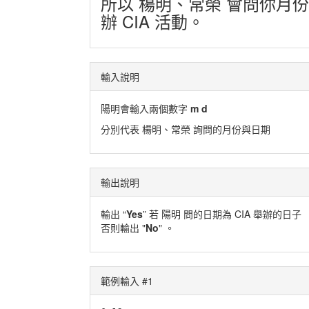
所以 楊明、常榮 會問你月
辦 CIA 活動。
輸入說明
陽明會輸入兩個數字
m d
分別代表 楊明、常榮 詢問的月份與日期
輸出說明
輸出 “
Yes
” 若 陽明 問的日期為 CIA 舉辦的日子
否則輸出 "
No
" 。
範例輸入 #1