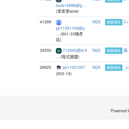
louis14888@g ...
(里里里wow)
41288
f925
C
解題報告
yp11351169@y
...
(801-33陳彥
廷)
34550
712045@st.lt
f925
真
解題報告
...
(程式餓靈)
28825
yp11051007
f925
_c
解題報告
(803-19)
Powered 