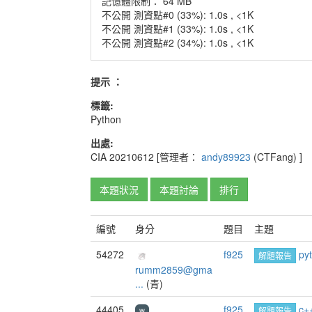
記憶體限制： 64 MB
不公開 測資點#0 (33%): 1.0s , <1K
不公開 測資點#1 (33%): 1.0s , <1K
不公開 測資點#2 (34%): 1.0s , <1K
提示 ：
標籤:
Python
出處:
CIA
20210612
[管理者：
andy89923
(CTFang)
]
本題狀況
本題討論
排行
編號
身分
題目
主題
54272
f925
py
解題報告
rumm2859@gma
...
(青)
44405
f925
c
解題報告