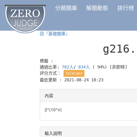
分類題庫
解題動態
排行榜
回『基礎題庫』
g216
標籤 :
通過比率:
782人
/
834人
( 94%)
[非即時]
評分方式：
Tolerant
最近更新 : 2021-08-24 18:23
內容
2^(10^n)
輸入說明