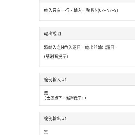
輸入只有一行，輸入一整數N(0<=N<=9)
輸出說明
將輸入之N帶入題目，輸出並輸出題目。
(請別看提示)
範例輸入 #1
無

(太簡單了，懶得做了!)
範例輸出 #1
無