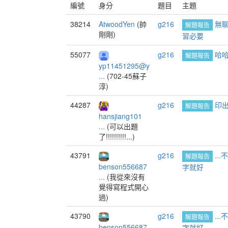
編號
身分
題目
主題
38214
AtwoodYen
(帥
g216
無
解題報告
剛剛)
習必要
55077
g216
哈
解題報告
yp11451295@y
...
(702-45蘇子
淳)
44287
g216
印出
解題報告
hansjiang101
...
(可以出題
了!!!!!!!!!!...)
43791
g216
..
解題報告
benson556687
字就好
...
(我從來沒有
覺得寫程式開心
過)
43790
g216
..
解題報告
benson556687
字就好