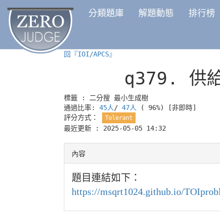
分類題庫
解題動態
排行榜
回『IOI/APCS』
q379.
供給
標籤 :
二分搜
最小生成樹
通過比率:
45人
/
47人
( 96%)
[非即時]
評分方式：
Tolerant
最近更新 : 2025-05-05 14:32
內容
題目連結如下：
https://msqrt1024.github.io/TOIp