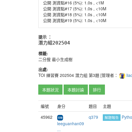
公開 測資點#16 (5%): 1.0s , <1M
公開 測資點#17 (5%): 1.0s , <10M
公開 測資點#18 (5%): 1.0s , <10M
公開 測資點#19 (5%): 1.0s , <10M
提示 ：
202504
潛力組
標籤:
二分搜
最小生成樹
出處:
TOI
練習賽
202504
潛力組
第3題
[管理者：
lia
本題狀況
本題討論
排行
編號
身分
題目
主題
45962
q379
Pyt
解題報告
leeguanhan09
...