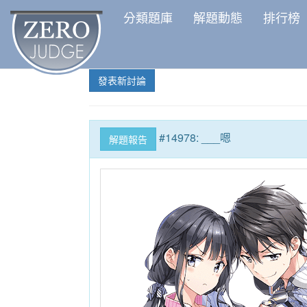
分類題庫
解題動態
排行榜
發表新討論
#14978: ___嗯
解題報告