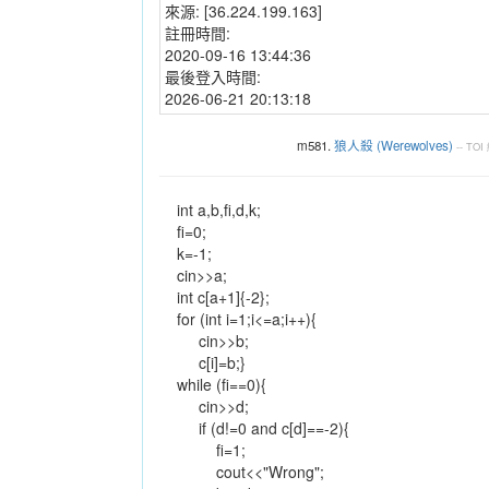
來源:
[36.224.199.163]
註冊時間:
2020-09-16 13:44:36
最後登入時間:
2026-06-21 20:13:18
m581.
狼人殺 (Werewolves)
--
TOI
int a,b,fi,d,k;
fi=0;
k=-1;
cin>>a;
int c[a+1]{-2};
for (int i=1;i<=a;i++){
cin>>b;
c[i]=b;}
while (fi==0){
cin>>d;
if (d!=0 and c[d]==-2){
fi=1;
cout<<"Wrong";