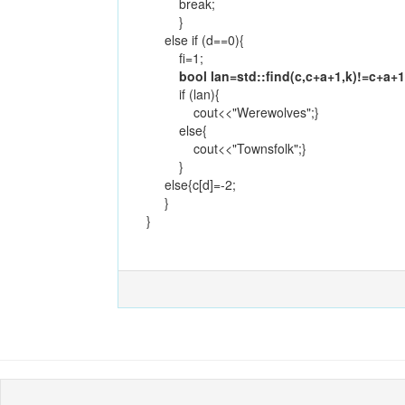
break;
}
else if (d==0){
fi=1;
bool lan=std::find(c,c+a+1,k)!=c+a+1
if (lan){
cout<<"Werewolves";}
else{
cout<<"Townsfolk";}
}
else{c[d]=-2;
}
}