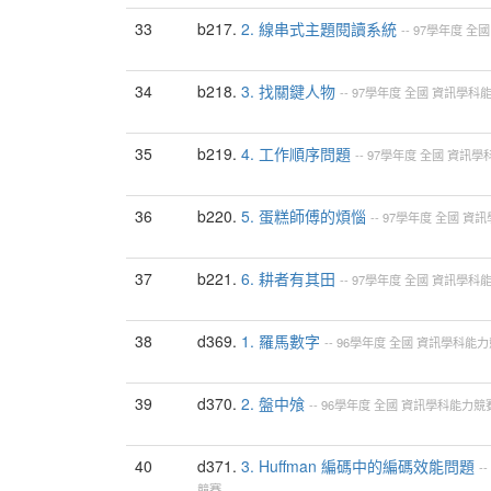
33
b217.
2. 線串式主題閱讀系統
--
97學年度
全國
34
b218.
3. 找關鍵人物
--
97學年度
全國
資訊學科
35
b219.
4. 工作順序問題
--
97學年度
全國
資訊學
36
b220.
5. 蛋糕師傅的煩惱
--
97學年度
全國
資訊
37
b221.
6. 耕者有其田
--
97學年度
全國
資訊學科
38
d369.
1. 羅馬數字
--
96學年度
全國
資訊學科能力
39
d370.
2. 盤中飧
--
96學年度
全國
資訊學科能力競
40
d371.
3. Huffman 編碼中的編碼效能問題
--
競賽