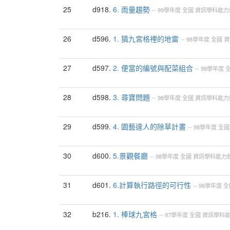
25
d918.
6. 雨量趨勢
--
99學年度
全國
資訊學科能力
26
d596.
1. 猜九宮格裡的地雷
--
98學年度
全國
資
27
d597.
2. 便當的編號與配菜組合
--
98學年度
28
d598.
3. 尋寶問題
--
98學年度
全國
資訊學科能力
29
d599.
4. 園藝達人的除草計畫
--
98學年度
全國
30
d600.
5.景觀餐廳
--
98學年度
全國
資訊學科能力
31
d601.
6.計算執行路徑的可行性
--
98學年度
全
32
b216.
1. 棒球九宮格
--
97學年度
全國
資訊學科