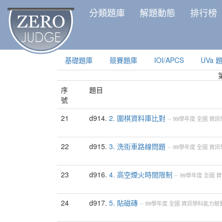
分類題庫
解題動態
排行榜
基礎題庫
競賽題庫
IOI/APCS
UVa 
序
題目
號
21
d914.
2. 圍棋資料庫比對
--
99學年度
全國
資訊
22
d915.
3. 洗街車路線問題
--
99學年度
全國
資訊
23
d916.
4. 高空煙火時間限制
--
99學年度
全國
資
24
d917.
5. 貼磁磚
--
99學年度
全國
資訊學科能力競