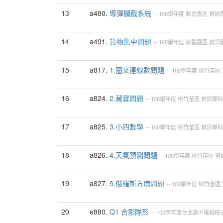
13
a480.
導彈攔截系統
--
100學年度
彰雲嘉區
資訊
14
a491.
貨物集中問題
--
100學年度
彰雲嘉區
資訊
15
a817.
1.圈叉連線數問題
--
100學年度
桃竹苗區
16
a824.
2.藏寶問題
--
100學年度
桃竹苗區
資訊學科
17
a825.
3.小四數學
--
100學年度
桃竹苗區
資訊學科
18
a826.
4.天氣預測問題
--
100學年度
桃竹苗區
資
19
a827.
5.俄羅斯方塊問題
--
100學年度
桃竹苗區
20
e880.
Q1 合影隊形
--
100學年度台北高中電腦程