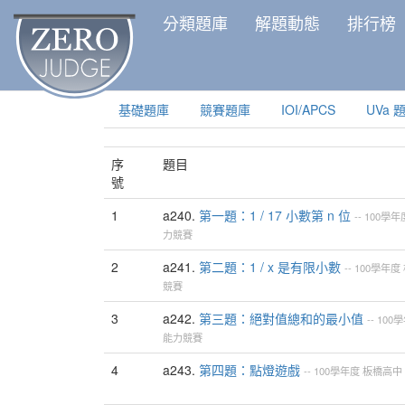
分類題庫
解題動態
排行榜
基礎題庫
競賽題庫
IOI/APCS
UVa 
序
題目
號
1
a240.
第一題：1 / 17 小數第 n 位
--
100學年
力競賽
2
a241.
第二題：1 / x 是有限小數
--
100學年度
競賽
3
a242.
第三題：絕對值總和的最小值
--
100
能力競賽
4
a243.
第四題：點燈遊戲
--
100學年度
板橋高中