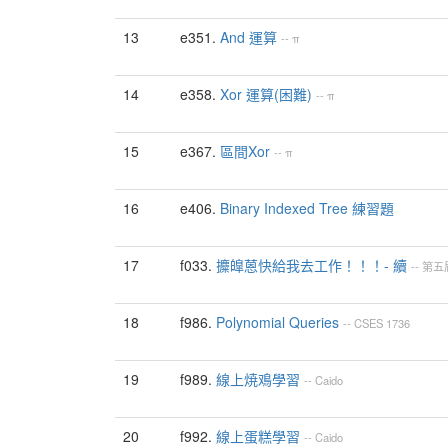
13
e351.
And 運算
--
π
14
e358.
Xor 運算(困難)
--
π
15
e367.
區間Xor
--
π
16
e406.
Binary Indexed Tree 練習題
17
f033.
攗皥蒽快給我去工作！！！- 續
--
第五
18
f986.
Polynomial Queries
--
CSES
1736
19
f989.
線上焼鳮學習
--
Caido
20
f992.
線上蛋糕學習
--
Caido