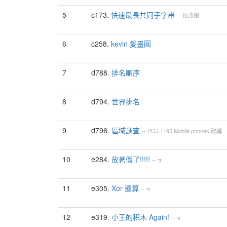
5
c173.
快速最長共同子字串
--
批改娘
6
c258.
kevin 愛畫圓
7
d788.
排名順序
8
d794.
世界排名
9
d796.
區域調查
--
POJ.1195 Mobile phones 改編
10
e284.
放暑假了!!!!!
--
π
11
e305.
Xor 運算
--
π
12
e319.
小王的积木 Again!
--
π