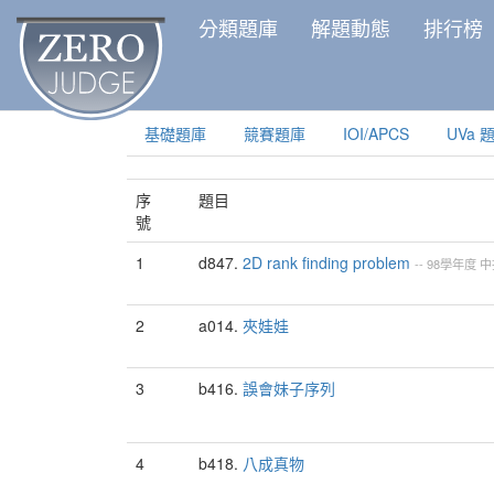
分類題庫
解題動態
排行榜
基礎題庫
競賽題庫
IOI/APCS
UVa 
序
題目
號
1
d847.
2D rank finding problem
--
98學年度
中
2
a014.
夾娃娃
3
b416.
誤會妹子序列
4
b418.
八成真物