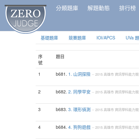
分類題庫
解題動態
排行榜
基礎題庫
競賽題庫
IOI/APCS
UVa 
序
題目
號
1
b681.
1. 山洞探險
--
2015
高雄市
資訊學科能力競
2
b682.
2. 同學早安
--
2015
高雄市
資訊學科能力競
3
b683.
3. 環形偵測
--
2015
高雄市
資訊學科能力競
4
b684.
4. 狗狗遊戲
--
2015
高雄市
資訊學科能力競